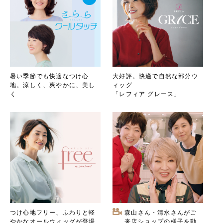
暑い季節でも快適なつけ​心
大好評。快適で自然な部分ウ
地。
涼しく、爽やかに、​美し
ィッグ
く
「レフィア グレース」
つけ心地フリー、ふわりと軽
森山さん・清水さんがご
やかな
オールウィッグが登場
来店
ショップの様子を動