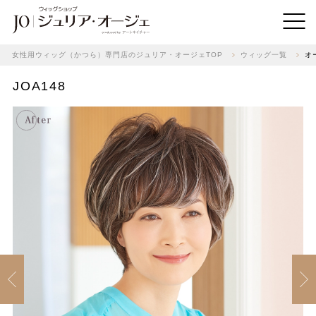
女性用ウィッグ（かつら）専門店のジュリア・オージェTOP
ウィッグ一覧
オ
JOA148
Previous
Next