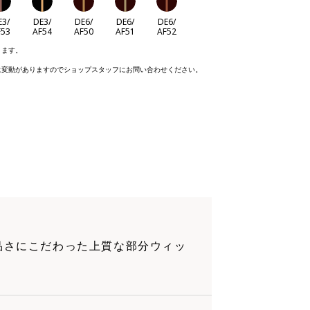
E3/
DE3/
DE6/
DE6/
DE6/
F53
AF54
AF50
AF51
AF52
ります。
に変動がありますのでショップスタッフにお問い合わせください。
品さにこだわった上質な部分ウィッ