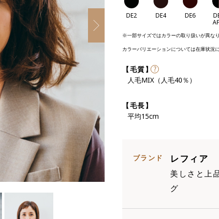
DE2
DE4
DE6
D
A
Next
※一部サイズではカラーの取り扱いが異な
カラーバリエーションについては在庫状況
【毛質】
人毛MIX（人毛40％）
【毛長】
平均15cm
ブランド
レフィア
美しさと上
グ