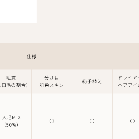
仕様
毛質
分け目
ドライヤ
総手植え
人口毛の割合）
肌色スキン
ヘアアイ
人毛MIX
○
○
○
（50%）