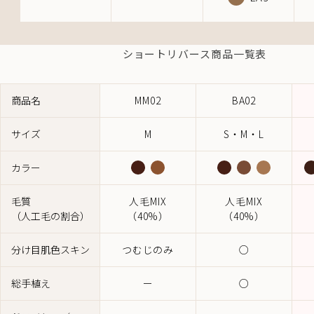
ショートリバース商品一覧表
商品名
MM02
BA02
サイズ
M
S・M・L
カラー
毛質
人毛MIX
人毛MIX
（人工毛の割合）
（40%）
（40%）
分け目肌色スキン
つむじのみ
○
総手植え
ー
○