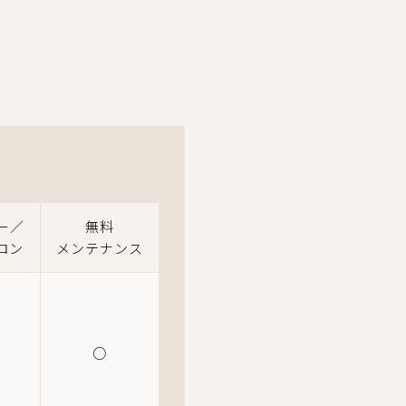
ー／
無料
ロン
メンテナンス
○