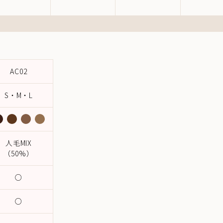
AC02
S・M・L
人毛MIX
（50%）
○
○