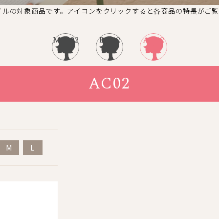
イルの対象商品です。
アイコンをクリックすると
各商品の特長がご覧
MM02
BA02
AC02
AC02
M
L