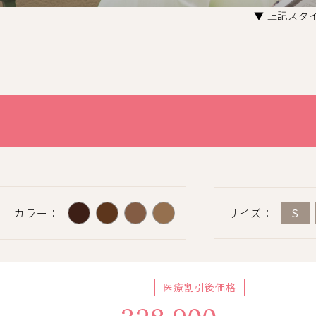
▼ 上記スタ
カラー：
サイズ：
S
医療割引後価格